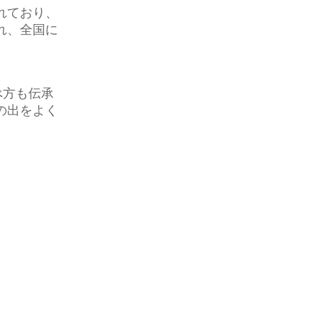
れており、
れ、全国に
べ方も伝承
の出をよく